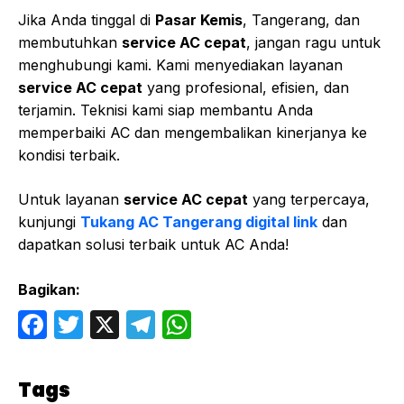
Jika Anda tinggal di
Pasar Kemis
, Tangerang, dan
membutuhkan
service AC cepat
, jangan ragu untuk
menghubungi kami. Kami menyediakan layanan
service AC cepat
yang profesional, efisien, dan
terjamin. Teknisi kami siap membantu Anda
memperbaiki AC dan mengembalikan kinerjanya ke
kondisi terbaik.
Untuk layanan
service AC cepat
yang terpercaya,
kunjungi
Tukang AC Tangerang digital link
dan
dapatkan solusi terbaik untuk AC Anda!
Bagikan:
F
T
X
T
W
a
w
el
h
c
itt
e
at
Tags