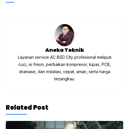
e
er
gr
s
b
a
A
o
m
p
o
p
k
Aneka Teknik
Layanan service AC BSD City profesional meliputi
cuci, isi freon, perbaikan kompresor, kipas, PCB,
drainase, dan instalasi, cepat, aman, serta harga
terjangkau.
Related Post