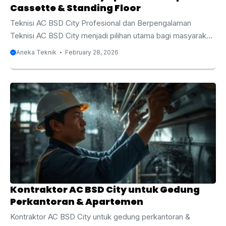
Cassette & Standing Floor
Teknisi AC BSD City Profesional dan Berpengalaman
Teknisi AC BSD City menjadi pilihan utama bagi masyarakat
yang membutuhkan layanan servis, perawatan, instalasi,
Aneka Teknik
February 28, 2026
dan perbaikan AC secara profesional. BSD City dikenal
sebagai kawasan hunian dan bisnis modern dengan
pertumbuhan properti yang sangat pesat. Mulai dari
perumahan elite, apartemen, ruko, perkantoran, hingga
pusat perbelanjaan, semuanya membutuhkan sistem
pendingin ruangan yang optimal. Oleh karena itu,
keberadaan teknisi AC yang berpengalaman dan memahami
berbagai jenis AC seperti split, cassette, dan standing floor
menjadi sangat ...
Kontraktor AC BSD City untuk Gedung
Perkantoran & Apartemen
Kontraktor AC BSD City untuk gedung perkantoran &