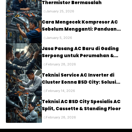
Thermistor Bermasalah
January 25, 2026
Cara Mengecek Kompresor AC
Sebelum Mengganti: Panduan
Lengkap untuk Mendiagnosis
January 5, 2026
Masalah pada Kompresor AC
Jasa Pasang AC Baru di Gading
Anda
Serpong untuk Perumahan &
Cluster Elite
February 28, 2026
Teknisi Service AC Inverter di
Cluster Eonna BSD City: Solusi
Tepat untuk Kenyamanan Rumah
February 14, 2026
Anda
Teknisi AC BSD City Spesialis AC
Split, Cassette & Standing Floor
February 28, 2026