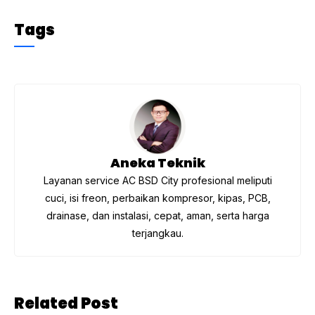
a
w
el
h
c
itt
e
at
Tags
e
er
gr
s
b
a
A
o
m
p
o
p
k
Aneka Teknik
Layanan service AC BSD City profesional meliputi
cuci, isi freon, perbaikan kompresor, kipas, PCB,
drainase, dan instalasi, cepat, aman, serta harga
terjangkau.
Related Post