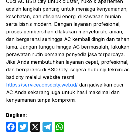
Cuci AC BSD City untuk cluster, ruko & apartemen
adalah langkah penting untuk menjaga kenyamanan,
kesehatan, dan efisiensi energi di kawasan hunian
serta bisnis modern. Dengan layanan profesional,
proses pembersihan dilakukan menyeluruh, aman,
dan bergaransi sehingga AC kembali dingin dan tahan
lama. Jangan tunggu hingga AC bermasalah, lakukan
perawatan rutin bersama penyedia jasa terpercaya.
Jika Anda membutuhkan layanan cepat, profesional,
dan bergaransi di BSD City, segera hubungi teknini ac
bsd city melalui website resmi
https://serviceacbsdcity.web.id/
dan jadwalkan cuci
AC Anda sekarang juga untuk hasil maksimal dan
kenyamanan tanpa kompromi.
Bagikan:
F
T
X
T
W