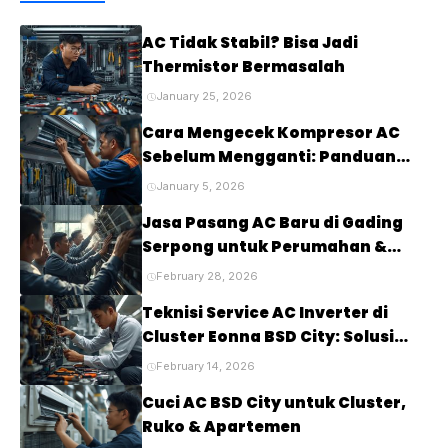
AC Tidak Stabil? Bisa Jadi
Thermistor Bermasalah
January 25, 2026
Cara Mengecek Kompresor AC
Sebelum Mengganti: Panduan
Lengkap untuk Mendiagnosis
January 5, 2026
Masalah pada Kompresor AC
Jasa Pasang AC Baru di Gading
Anda
Serpong untuk Perumahan &
Cluster Elite
February 28, 2026
Teknisi Service AC Inverter di
Cluster Eonna BSD City: Solusi
Tepat untuk Kenyamanan Rumah
February 14, 2026
Anda
Cuci AC BSD City untuk Cluster,
Ruko & Apartemen