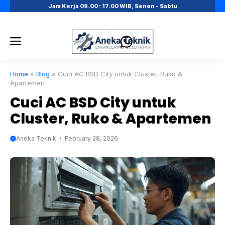
Skip
Jam Kerja 09.00- 17.00 WIB, Senen - Sabtu
to
content
Menu
Home
»
Blog
»
Cuci AC BSD City untuk Cluster, Ruko &
Apartemen
Cuci AC BSD City untuk
Cluster, Ruko & Apartemen
Aneka Teknik
February 28, 2026