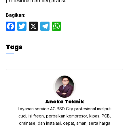
profesional dan bergaransi.
Bagikan:
F
T
X
T
W
a
w
el
h
c
itt
e
at
Tags
e
er
gr
s
b
a
A
o
m
p
o
p
k
Aneka Teknik
Layanan service AC BSD City profesional meliputi
cuci, isi freon, perbaikan kompresor, kipas, PCB,
drainase, dan instalasi, cepat, aman, serta harga