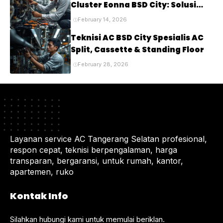
Cluster Eonna BSD City: Solusi
Tepat untuk Kenyamanan Rumah
February 14, 2026
Anda
Teknisi AC BSD City Spesialis AC
Split, Cassette & Standing Floor
February 28, 2026
Layanan service AC Tangerang Selatan profesional,
respon cepat, teknisi berpengalaman, harga
transparan, bergaransi, untuk rumah, kantor,
apartemen, ruko
Kontak Info
Silahkan hubungi kami untuk memulai beriklan.