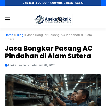
Skip
Jam Kerja 09.00- 17.00 WIB, Senen - Sabtu
to
content
Menu
Home
»
Blog
»
Jasa Bongkar Pasang AC Pindahan di Alam
Sutera
Jasa Bongkar Pasang AC
Pindahan di Alam Sutera
Aneka Teknik
February 28, 2026