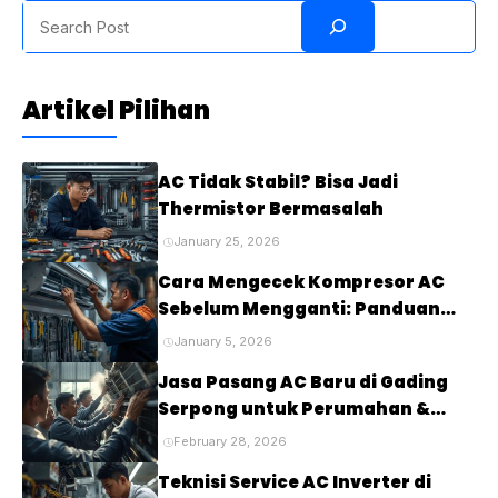
Search
Artikel Pilihan
AC Tidak Stabil? Bisa Jadi
Thermistor Bermasalah
January 25, 2026
Cara Mengecek Kompresor AC
Sebelum Mengganti: Panduan
Lengkap untuk Mendiagnosis
January 5, 2026
Masalah pada Kompresor AC
Jasa Pasang AC Baru di Gading
Anda
Serpong untuk Perumahan &
Cluster Elite
February 28, 2026
Teknisi Service AC Inverter di