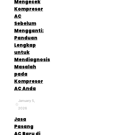
Mengecek
Kompresor
AC
Sebelum
Mengganti:
Panduan
Lengkap
untuk
Mendiagnosis
Masalah
pada
Kompresor
AC Anda
January 5,
2026
Jasa
Pasang
AC Baru di