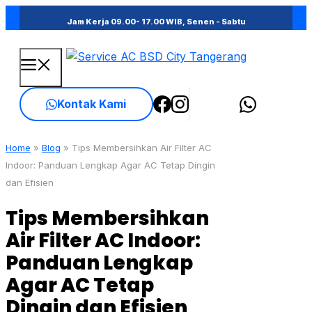
Skip
Jam Kerja 09.00- 17.00 WIB, Senen - Sabtu
to
content
Menu
Kontak Kami
Home
»
Blog
»
Tips Membersihkan Air Filter AC
Indoor: Panduan Lengkap Agar AC Tetap Dingin
dan Efisien
Tips Membersihkan
Air Filter AC Indoor:
Panduan Lengkap
Agar AC Tetap
Dingin dan Efisien