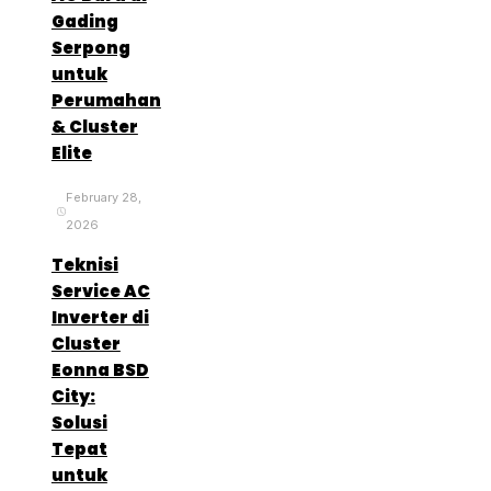
Gading
Serpong
untuk
Perumahan
& Cluster
Elite
February 28,
2026
Teknisi
Service AC
Inverter di
Cluster
Eonna BSD
City:
Solusi
Tepat
untuk