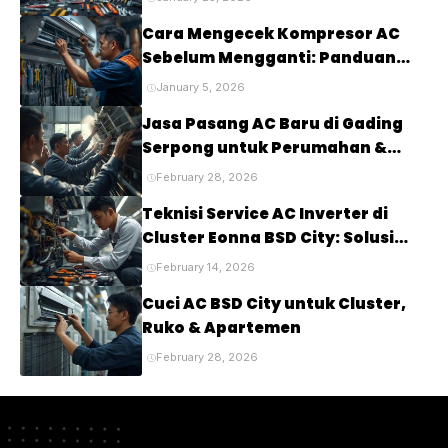
Cara Mengecek Kompresor AC
Sebelum Mengganti: Panduan
Lengkap untuk Mendiagnosis
January 5, 2026
Masalah pada Kompresor AC
Jasa Pasang AC Baru di Gading
Anda
Serpong untuk Perumahan &
Cluster Elite
February 28, 2026
Teknisi Service AC Inverter di
Cluster Eonna BSD City: Solusi
Tepat untuk Kenyamanan Rumah
February 14, 2026
Anda
Cuci AC BSD City untuk Cluster,
Ruko & Apartemen
February 28, 2026