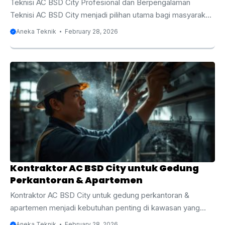
Teknisi AC BSD City Profesional dan Berpengalaman
Teknisi AC BSD City menjadi pilihan utama bagi masyarakat
yang membutuhkan layanan servis, perawatan, instalasi,
Aneka Teknik
February 28, 2026
dan perbaikan AC secara profesional. BSD City dikenal
sebagai kawasan hunian dan bisnis modern dengan
pertumbuhan properti yang sangat pesat. Mulai dari
perumahan elite, apartemen, ruko, perkantoran, hingga
pusat perbelanjaan, semuanya membutuhkan sistem
pendingin ruangan yang optimal. Oleh karena itu,
keberadaan teknisi AC yang berpengalaman dan memahami
berbagai jenis AC seperti split, cassette, dan standing floor
menjadi sangat ...
Kontraktor AC BSD City untuk Gedung
Perkantoran & Apartemen
Kontraktor AC BSD City untuk gedung perkantoran &
apartemen menjadi kebutuhan penting di kawasan yang
berkembang pesat seperti BSD City. Sebagai salah satu
Aneka Teknik
February 28, 2026