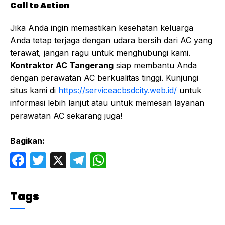
Call to Action
Jika Anda ingin memastikan kesehatan keluarga
Anda tetap terjaga dengan udara bersih dari AC yang
terawat, jangan ragu untuk menghubungi kami.
Kontraktor AC Tangerang
siap membantu Anda
dengan perawatan AC berkualitas tinggi. Kunjungi
situs kami di
https://serviceacbsdcity.web.id/
untuk
informasi lebih lanjut atau untuk memesan layanan
perawatan AC sekarang juga!
Bagikan:
F
T
X
T
W
a
w
el
h
c
itt
e
at
Tags
e
er
gr
s
b
a
A