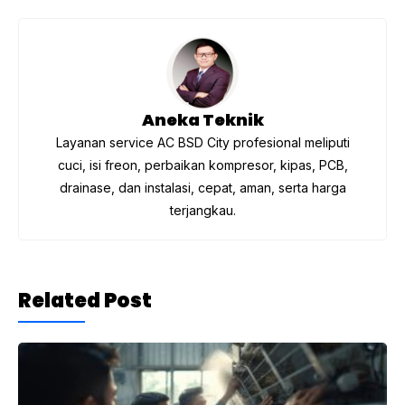
o
m
p
o
p
k
Aneka Teknik
Layanan service AC BSD City profesional meliputi
cuci, isi freon, perbaikan kompresor, kipas, PCB,
drainase, dan instalasi, cepat, aman, serta harga
terjangkau.
Related Post