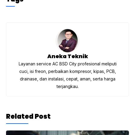
e
er
gr
s
b
a
A
o
m
p
o
p
k
Aneka Teknik
Layanan service AC BSD City profesional meliputi
cuci, isi freon, perbaikan kompresor, kipas, PCB,
drainase, dan instalasi, cepat, aman, serta harga
terjangkau.
Related Post