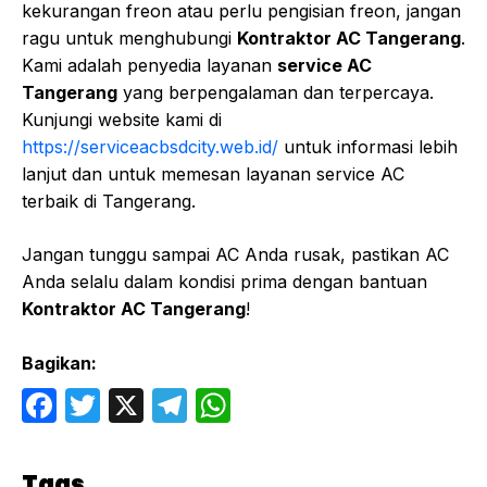
kekurangan freon atau perlu pengisian freon, jangan
ragu untuk menghubungi
Kontraktor AC Tangerang
.
Kami adalah penyedia layanan
service AC
Tangerang
yang berpengalaman dan terpercaya.
Kunjungi website kami di
https://serviceacbsdcity.web.id/
untuk informasi lebih
lanjut dan untuk memesan layanan service AC
terbaik di Tangerang.
Jangan tunggu sampai AC Anda rusak, pastikan AC
Anda selalu dalam kondisi prima dengan bantuan
Kontraktor AC Tangerang
!
Bagikan:
F
T
X
T
W
a
w
el
h
c
itt
e
at
Tags