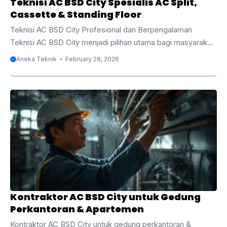
Teknisi AC BSD City Spesialis AC Split,
Cassette & Standing Floor
Teknisi AC BSD City Profesional dan Berpengalaman
Teknisi AC BSD City menjadi pilihan utama bagi masyarakat
yang membutuhkan layanan servis, perawatan, instalasi,
Aneka Teknik
February 28, 2026
dan perbaikan AC secara profesional. BSD City dikenal
sebagai kawasan hunian dan bisnis modern dengan
pertumbuhan properti yang sangat pesat. Mulai dari
perumahan elite, apartemen, ruko, perkantoran, hingga
pusat perbelanjaan, semuanya membutuhkan sistem
pendingin ruangan yang optimal. Oleh karena itu,
keberadaan teknisi AC yang berpengalaman dan memahami
berbagai jenis AC seperti split, cassette, dan standing floor
menjadi sangat ...
Kontraktor AC BSD City untuk Gedung
Perkantoran & Apartemen
Kontraktor AC BSD City untuk gedung perkantoran &