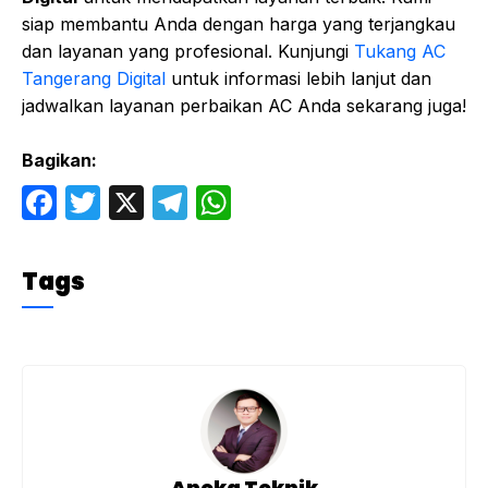
siap membantu Anda dengan harga yang terjangkau
dan layanan yang profesional. Kunjungi
Tukang AC
Tangerang Digital
untuk informasi lebih lanjut dan
jadwalkan layanan perbaikan AC Anda sekarang juga!
Bagikan:
F
T
X
T
W
a
w
el
h
c
itt
e
at
Tags
e
er
gr
s
b
a
A
o
m
p
o
p
k
Aneka Teknik