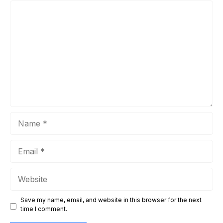
soal kenyamanan, tetapi juga bagian dari infrastruktur utama
Comment
yang memengaruhi produktivitas kerja, kenyamanan
penghuni, serta efisiensi operasional bangunan. Dengan
iklim tropis ...
Name
Email
Website
Save my name, email, and website in this browser for the next
time I comment.