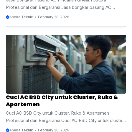
Profesional dan Bergaransi Jasa bongkar pasang AC
pindahan di Alam Sutera menjadi solusi terbaik bagi Anda
Aneka Teknik
February 28, 2026
yang sedang renovasi, pindah rumah, pindah apartemen,
atau relokasi kantor di kawasan premium ini. Alam Sutera
dikenal sebagai kawasan hunian modern dan area bisnis
yang berkembang pesat dengan standar bangunan tinggi
serta sistem instalasi yang rapi. Dalam proses pindahan, AC
termasuk perangkat elektronik yang membutuhkan
penanganan khusus karena berkaitan langsung dengan
sistem refrigerasi, tekanan freon, serta ...
Cuci AC BSD City untuk Cluster, Ruko &
Apartemen
Cuci AC BSD City untuk Cluster, Ruko & Apartemen
Profesional dan Bergaransi Cuci AC BSD City untuk cluster,
ruko & apartemen menjadi layanan yang semakin
Aneka Teknik
February 28, 2026