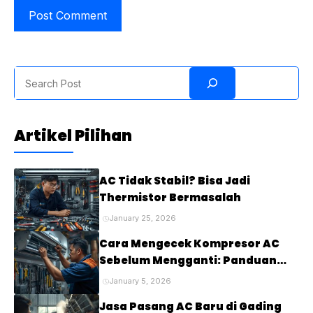
Search
Artikel Pilihan
AC Tidak Stabil? Bisa Jadi
Thermistor Bermasalah
January 25, 2026
Cara Mengecek Kompresor AC
Sebelum Mengganti: Panduan
Lengkap untuk Mendiagnosis
January 5, 2026
Masalah pada Kompresor AC
Jasa Pasang AC Baru di Gading
Anda