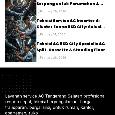
Serpong untuk Perumahan &
Cluster Elite
February 28, 2026
Teknisi Service AC Inverter di
Cluster Eonna BSD City: Solusi
Tepat untuk Kenyamanan Rumah
February 14, 2026
Anda
Teknisi AC BSD City Spesialis AC
Split, Cassette & Standing Floor
February 28, 2026
Layanan service AC Tangerang Selatan profesional,
respon cepat, teknisi berpengalaman, harga
transparan, bergaransi, untuk rumah, kantor,
apartemen, ruko