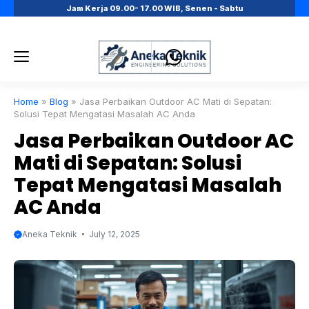
Skip
Jam Kerja 09.00- 17.00 WIB, Senen - Sabtu
to
content
Menu
Home
»
Blog
»
Jasa Perbaikan Outdoor AC Mati di Sepatan:
Solusi Tepat Mengatasi Masalah AC Anda
Jasa Perbaikan Outdoor AC
Mati di Sepatan: Solusi
Tepat Mengatasi Masalah
AC Anda
Aneka Teknik
July 12, 2025