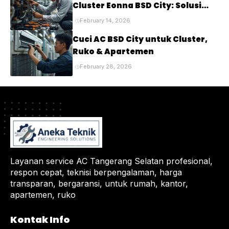
Cluster Eonna BSD City: Solusi
Tepat untuk Kenyamanan Rumah
February 14, 2026
Anda
Cuci AC BSD City untuk Cluster,
Ruko & Apartemen
February 28, 2026
Layanan service AC Tangerang Selatan profesional,
respon cepat, teknisi berpengalaman, harga
transparan, bergaransi, untuk rumah, kantor,
apartemen, ruko
Kontak Info