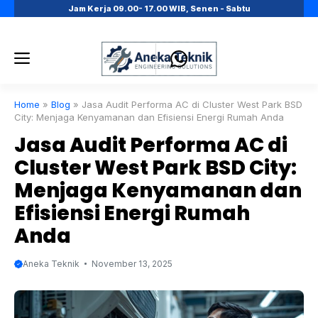
Skip
Jam Kerja 09.00- 17.00 WIB, Senen - Sabtu
to
content
Menu
Home
»
Blog
»
Jasa Audit Performa AC di Cluster West Park BSD
City: Menjaga Kenyamanan dan Efisiensi Energi Rumah Anda
Jasa Audit Performa AC di
Cluster West Park BSD City:
Menjaga Kenyamanan dan
Efisiensi Energi Rumah
Anda
Aneka Teknik
November 13, 2025