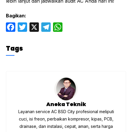
lebih lanjut dan jadwalkan audit AC Anda hari ini!
Bagikan:
F
T
X
T
W
a
w
el
h
c
itt
e
at
Tags
e
er
gr
s
b
a
A
o
m
p
o
p
k
Aneka Teknik
Layanan service AC BSD City profesional meliputi
cuci, isi freon, perbaikan kompresor, kipas, PCB,
drainase, dan instalasi, cepat, aman, serta harga