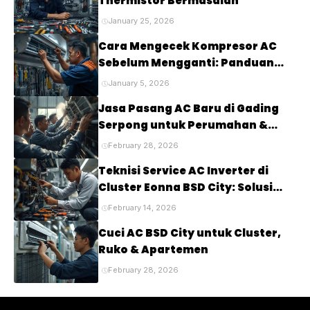
Thermistor Bermasalah
January 25, 2026
Cara Mengecek Kompresor AC
Sebelum Mengganti: Panduan
Lengkap untuk Mendiagnosis
January 5, 2026
Masalah pada Kompresor AC
Jasa Pasang AC Baru di Gading
Anda
Serpong untuk Perumahan &
Cluster Elite
February 28, 2026
Teknisi Service AC Inverter di
Cluster Eonna BSD City: Solusi
Tepat untuk Kenyamanan Rumah
February 14, 2026
Anda
Cuci AC BSD City untuk Cluster,
Ruko & Apartemen
February 28, 2026