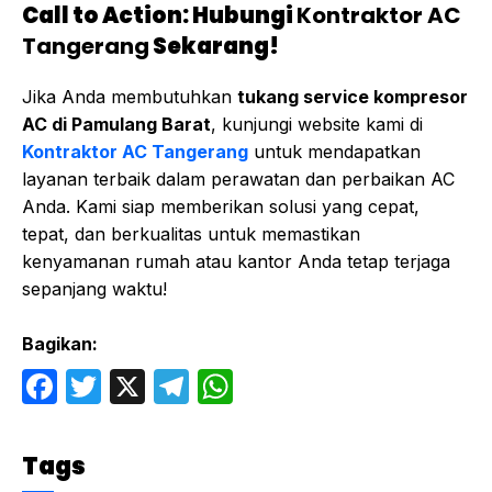
Call to Action: Hubungi
Kontraktor AC
Tangerang
Sekarang!
Jika Anda membutuhkan
tukang service kompresor
AC di Pamulang Barat
, kunjungi website kami di
Kontraktor AC Tangerang
untuk mendapatkan
layanan terbaik dalam perawatan dan perbaikan AC
Anda. Kami siap memberikan solusi yang cepat,
tepat, dan berkualitas untuk memastikan
kenyamanan rumah atau kantor Anda tetap terjaga
sepanjang waktu!
Bagikan:
F
T
X
T
W
a
w
el
h
c
itt
e
at
Tags
e
er
gr
s