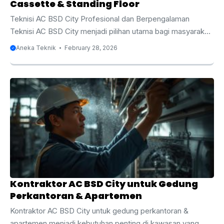
Cassette & Standing Floor
Teknisi AC BSD City Profesional dan Berpengalaman
Teknisi AC BSD City menjadi pilihan utama bagi masyarakat
yang membutuhkan layanan servis, perawatan, instalasi,
Aneka Teknik
February 28, 2026
dan perbaikan AC secara profesional. BSD City dikenal
sebagai kawasan hunian dan bisnis modern dengan
pertumbuhan properti yang sangat pesat. Mulai dari
perumahan elite, apartemen, ruko, perkantoran, hingga
pusat perbelanjaan, semuanya membutuhkan sistem
pendingin ruangan yang optimal. Oleh karena itu,
keberadaan teknisi AC yang berpengalaman dan memahami
berbagai jenis AC seperti split, cassette, dan standing floor
menjadi sangat ...
Kontraktor AC BSD City untuk Gedung
Perkantoran & Apartemen
Kontraktor AC BSD City untuk gedung perkantoran &
apartemen menjadi kebutuhan penting di kawasan yang