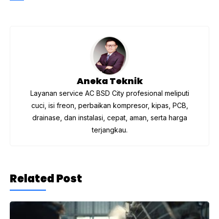
b
a
A
o
m
p
o
p
k
Aneka Teknik
Layanan service AC BSD City profesional meliputi
cuci, isi freon, perbaikan kompresor, kipas, PCB,
drainase, dan instalasi, cepat, aman, serta harga
terjangkau.
Related Post