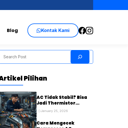
Blog
Kontak Kami
Search
Artikel Pilihan
AC Tidak Stabil? Bisa
Jadi Thermistor
Bermasalah
January 25, 2026
Cara Mengecek