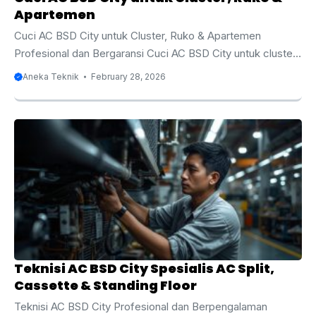
Apartemen
Cuci AC BSD City untuk Cluster, Ruko & Apartemen
Profesional dan Bergaransi Cuci AC BSD City untuk cluster,
ruko & apartemen menjadi layanan yang semakin
Aneka Teknik
February 28, 2026
dibutuhkan seiring meningkatnya penggunaan pendingin
ruangan di kawasan hunian modern dan pusat bisnis. BSD
City dikenal sebagai salah satu area berkembang di
Tangerang Selatan dengan banyak cluster perumahan,
apartemen bertingkat, ruko komersial, kantor, hingga pusat
kuliner. Hampir seluruh bangunan di kawasan ini
menggunakan AC setiap hari untuk menjaga kenyamanan
penghuni dan pelanggan. Tanpa perawatan rutin, ...
Teknisi AC BSD City Spesialis AC Split,
Cassette & Standing Floor
Teknisi AC BSD City Profesional dan Berpengalaman