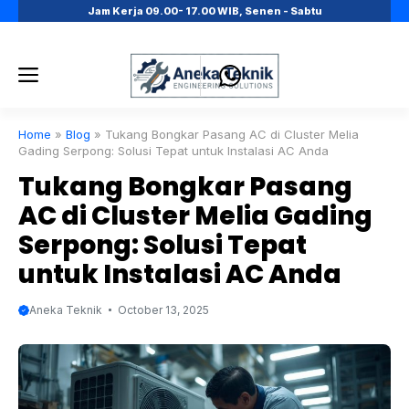
Skip
Jam Kerja 09.00- 17.00 WIB, Senen - Sabtu
to
content
Menu
Home
»
Blog
»
Tukang Bongkar Pasang AC di Cluster Melia
Gading Serpong: Solusi Tepat untuk Instalasi AC Anda
Tukang Bongkar Pasang
AC di Cluster Melia Gading
Serpong: Solusi Tepat
untuk Instalasi AC Anda
Aneka Teknik
October 13, 2025