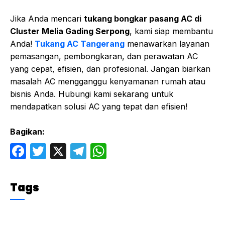
Jika Anda mencari
tukang bongkar pasang AC di
Cluster Melia Gading Serpong
, kami siap membantu
Anda!
Tukang AC Tangerang
menawarkan layanan
pemasangan, pembongkaran, dan perawatan AC
yang cepat, efisien, dan profesional. Jangan biarkan
masalah AC mengganggu kenyamanan rumah atau
bisnis Anda. Hubungi kami sekarang untuk
mendapatkan solusi AC yang tepat dan efisien!
Bagikan:
F
T
X
T
W
a
w
el
h
c
itt
e
at
Tags
e
er
gr
s
b
a
A