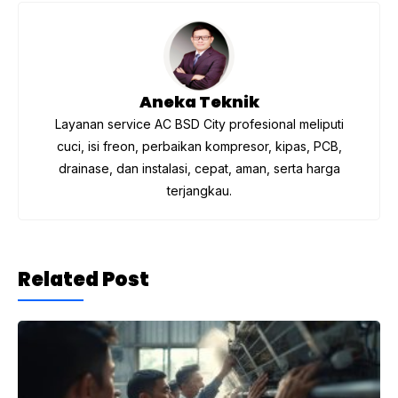
o
m
p
o
p
k
Aneka Teknik
Layanan service AC BSD City profesional meliputi
cuci, isi freon, perbaikan kompresor, kipas, PCB,
drainase, dan instalasi, cepat, aman, serta harga
terjangkau.
Related Post