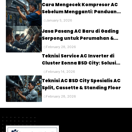
Cara Mengecek Kompresor AC
Sebelum Mengganti: Panduan
Lengkap untuk Mendiagnosis
January 5, 2026
Masalah pada Kompresor AC
Jasa Pasang AC Baru di Gading
Anda
Serpong untuk Perumahan &
Cluster Elite
February 28, 2026
Teknisi Service AC Inverter di
Cluster Eonna BSD City: Solusi
Tepat untuk Kenyamanan Rumah
February 14, 2026
Anda
Teknisi AC BSD City Spesialis AC
Split, Cassette & Standing Floor
February 28, 2026