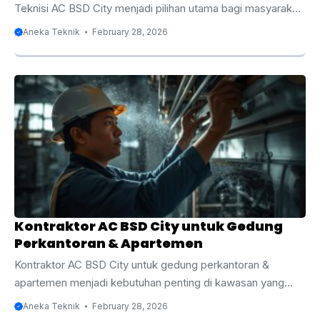
Teknisi AC BSD City menjadi pilihan utama bagi masyarakat
yang membutuhkan layanan servis, perawatan, instalasi,
Aneka Teknik
February 28, 2026
dan perbaikan AC secara profesional. BSD City dikenal
sebagai kawasan hunian dan bisnis modern dengan
pertumbuhan properti yang sangat pesat. Mulai dari
perumahan elite, apartemen, ruko, perkantoran, hingga
pusat perbelanjaan, semuanya membutuhkan sistem
pendingin ruangan yang optimal. Oleh karena itu,
keberadaan teknisi AC yang berpengalaman dan memahami
berbagai jenis AC seperti split, cassette, dan standing floor
menjadi sangat ...
Kontraktor AC BSD City untuk Gedung
Perkantoran & Apartemen
Kontraktor AC BSD City untuk gedung perkantoran &
apartemen menjadi kebutuhan penting di kawasan yang
berkembang pesat seperti BSD City. Sebagai salah satu
Aneka Teknik
February 28, 2026
pusat bisnis, hunian modern, dan kawasan komersial