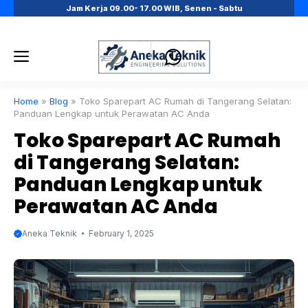
Skip
Jam Kerja 09.00- 17.00 WIB, Senen - Sabtu
to
content
Menu
Home
»
Blog
»
Toko Sparepart AC Rumah di Tangerang Selatan:
Panduan Lengkap untuk Perawatan AC Anda
Toko Sparepart AC Rumah
di Tangerang Selatan:
Panduan Lengkap untuk
Perawatan AC Anda
Aneka Teknik
February 1, 2025