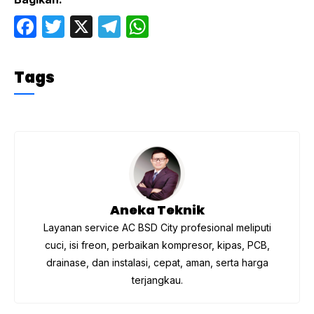
F
T
X
T
W
a
w
el
h
c
itt
e
at
Tags
e
er
gr
s
b
a
A
o
m
p
o
p
k
Aneka Teknik
Layanan service AC BSD City profesional meliputi
cuci, isi freon, perbaikan kompresor, kipas, PCB,
drainase, dan instalasi, cepat, aman, serta harga
terjangkau.