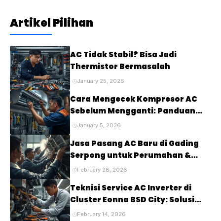
Artikel Pilihan
AC Tidak Stabil? Bisa Jadi
Thermistor Bermasalah
January 25, 2026
Cara Mengecek Kompresor AC
Sebelum Mengganti: Panduan
Lengkap untuk Mendiagnosis
January 5, 2026
Masalah pada Kompresor AC
Jasa Pasang AC Baru di Gading
Anda
Serpong untuk Perumahan &
Cluster Elite
February 28, 2026
Teknisi Service AC Inverter di
Cluster Eonna BSD City: Solusi
Tepat untuk Kenyamanan Rumah
February 14, 2026