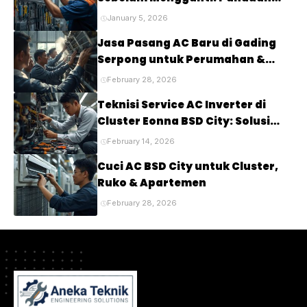
Lengkap untuk Mendiagnosis
January 5, 2026
Masalah pada Kompresor AC
Jasa Pasang AC Baru di Gading
Anda
Serpong untuk Perumahan &
Cluster Elite
February 28, 2026
Teknisi Service AC Inverter di
Cluster Eonna BSD City: Solusi
Tepat untuk Kenyamanan Rumah
February 14, 2026
Anda
Cuci AC BSD City untuk Cluster,
Ruko & Apartemen
February 28, 2026