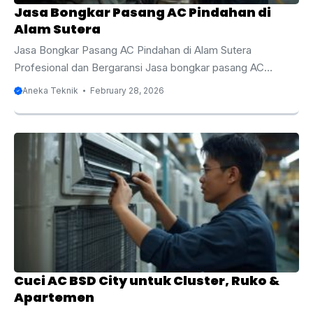
Jasa Bongkar Pasang AC Pindahan di
Alam Sutera
Jasa Bongkar Pasang AC Pindahan di Alam Sutera
Profesional dan Bergaransi Jasa bongkar pasang AC
pindahan di Alam Sutera menjadi solusi terbaik bagi Anda
Aneka Teknik
February 28, 2026
yang sedang renovasi, pindah rumah, pindah apartemen,
atau relokasi kantor di kawasan premium ini. Alam Sutera
dikenal sebagai kawasan hunian modern dan area bisnis
yang berkembang pesat dengan standar bangunan tinggi
serta sistem instalasi yang rapi. Dalam proses pindahan, AC
termasuk perangkat elektronik yang membutuhkan
penanganan khusus karena berkaitan langsung dengan
sistem refrigerasi, tekanan freon, serta ...
Cuci AC BSD City untuk Cluster, Ruko &
Apartemen