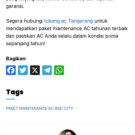
garansi.
Segera hubungi
tukang ac Tangerang
untuk
mendapatkan paket maintenance AC tahunan terbaik
dan pastikan AC Anda selalu dalam kondisi prima
sepanjang tahun!
Bagikan:
F
T
X
T
W
a
w
el
h
c
itt
e
at
Tags
e
er
gr
s
b
a
A
PAKET MAINTENANCE AC BSD CITY
o
m
p
o
p