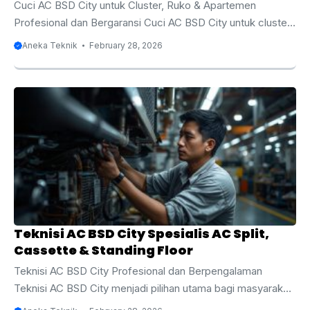
Cuci AC BSD City untuk Cluster, Ruko & Apartemen
Profesional dan Bergaransi Cuci AC BSD City untuk cluster,
ruko & apartemen menjadi layanan yang semakin
Aneka Teknik
February 28, 2026
dibutuhkan seiring meningkatnya penggunaan pendingin
ruangan di kawasan hunian modern dan pusat bisnis. BSD
City dikenal sebagai salah satu area berkembang di
Tangerang Selatan dengan banyak cluster perumahan,
apartemen bertingkat, ruko komersial, kantor, hingga pusat
kuliner. Hampir seluruh bangunan di kawasan ini
menggunakan AC setiap hari untuk menjaga kenyamanan
penghuni dan pelanggan. Tanpa perawatan rutin, ...
Teknisi AC BSD City Spesialis AC Split,
Cassette & Standing Floor
Teknisi AC BSD City Profesional dan Berpengalaman
Teknisi AC BSD City menjadi pilihan utama bagi masyarakat
yang membutuhkan layanan servis, perawatan, instalasi,