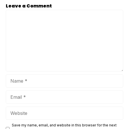
pendingin udara berkualitas tinggi. Sistem AC bukan hanya
Leave a Comment
soal kenyamanan, tetapi juga bagian dari infrastruktur utama
Comment
yang memengaruhi produktivitas kerja, kenyamanan
penghuni, serta efisiensi operasional bangunan. Dengan
iklim tropis ...
Name
Email
Website
Save my name, email, and website in this browser for the next