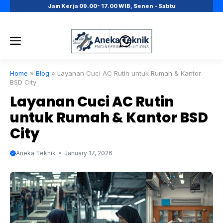
Skip
Jam Kerja 09.00- 17.00 WIB, Senen - Sabtu
to
content
Menu
Home
»
Blog
»
Layanan Cuci AC Rutin untuk Rumah & Kantor
BSD City
Layanan Cuci AC Rutin
untuk Rumah & Kantor BSD
City
Aneka Teknik
January 17, 2026