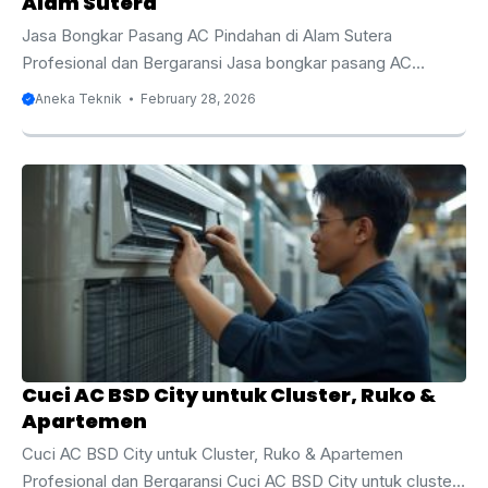
Alam Sutera
Jasa Bongkar Pasang AC Pindahan di Alam Sutera
Profesional dan Bergaransi Jasa bongkar pasang AC
pindahan di Alam Sutera menjadi solusi terbaik bagi Anda
Aneka Teknik
February 28, 2026
yang sedang renovasi, pindah rumah, pindah apartemen,
atau relokasi kantor di kawasan premium ini. Alam Sutera
dikenal sebagai kawasan hunian modern dan area bisnis
yang berkembang pesat dengan standar bangunan tinggi
serta sistem instalasi yang rapi. Dalam proses pindahan, AC
termasuk perangkat elektronik yang membutuhkan
penanganan khusus karena berkaitan langsung dengan
sistem refrigerasi, tekanan freon, serta ...
Cuci AC BSD City untuk Cluster, Ruko &
Apartemen
Cuci AC BSD City untuk Cluster, Ruko & Apartemen
Profesional dan Bergaransi Cuci AC BSD City untuk cluster,