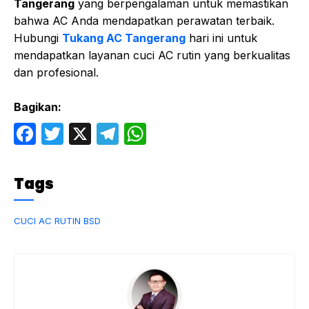
Tangerang
yang berpengalaman untuk memastikan
bahwa AC Anda mendapatkan perawatan terbaik.
Hubungi
Tukang AC Tangerang
hari ini untuk
mendapatkan layanan cuci AC rutin yang berkualitas
dan profesional.
Bagikan:
F
T
X
T
W
a
w
el
h
c
itt
e
at
Tags
e
er
gr
s
b
a
A
CUCI AC RUTIN BSD
o
m
p
o
p
k