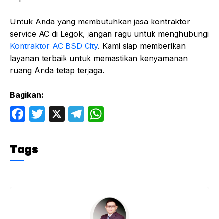
Untuk Anda yang membutuhkan jasa kontraktor
service AC di Legok, jangan ragu untuk menghubungi
Kontraktor AC BSD City
. Kami siap memberikan
layanan terbaik untuk memastikan kenyamanan
ruang Anda tetap terjaga.
Bagikan:
F
T
X
T
W
a
w
el
h
c
itt
e
at
Tags
e
er
gr
s
b
a
A
o
m
p
o
p