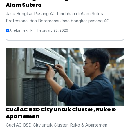
Alam Sutera
Jasa Bongkar Pasang AC Pindahan di Alam Sutera
Profesional dan Bergaransi Jasa bongkar pasang AC
pindahan di Alam Sutera menjadi solusi terbaik bagi Anda
Aneka Teknik
February 28, 2026
yang sedang renovasi, pindah rumah, pindah apartemen,
atau relokasi kantor di kawasan premium ini. Alam Sutera
dikenal sebagai kawasan hunian modern dan area bisnis
yang berkembang pesat dengan standar bangunan tinggi
serta sistem instalasi yang rapi. Dalam proses pindahan, AC
termasuk perangkat elektronik yang membutuhkan
penanganan khusus karena berkaitan langsung dengan
sistem refrigerasi, tekanan freon, serta ...
Cuci AC BSD City untuk Cluster, Ruko &
Apartemen
Cuci AC BSD City untuk Cluster, Ruko & Apartemen