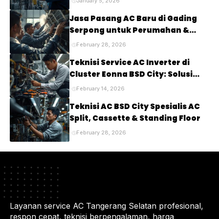
January 5, 2026
Masalah pada Kompresor AC
Jasa Pasang AC Baru di Gading
Anda
Serpong untuk Perumahan &
Cluster Elite
February 28, 2026
Teknisi Service AC Inverter di
Cluster Eonna BSD City: Solusi
Tepat untuk Kenyamanan Rumah
February 14, 2026
Anda
Teknisi AC BSD City Spesialis AC
Split, Cassette & Standing Floor
February 28, 2026
Layanan service AC Tangerang Selatan profesional,
respon cepat, teknisi berpengalaman, harga