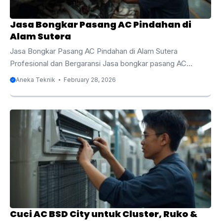
Jasa Bongkar Pasang AC Pindahan di
Alam Sutera
Jasa Bongkar Pasang AC Pindahan di Alam Sutera
Profesional dan Bergaransi Jasa bongkar pasang AC
pindahan di Alam Sutera menjadi solusi terbaik bagi Anda
Aneka Teknik
February 28, 2026
yang sedang renovasi, pindah rumah, pindah apartemen,
atau relokasi kantor di kawasan premium ini. Alam Sutera
dikenal sebagai kawasan hunian modern dan area bisnis
yang berkembang pesat dengan standar bangunan tinggi
serta sistem instalasi yang rapi. Dalam proses pindahan, AC
termasuk perangkat elektronik yang membutuhkan
penanganan khusus karena berkaitan langsung dengan
sistem refrigerasi, tekanan freon, serta ...
Cuci AC BSD City untuk Cluster, Ruko &