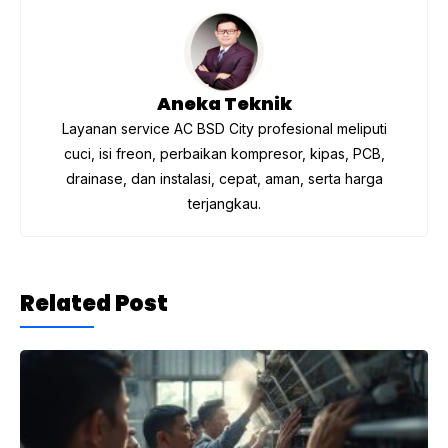
o
m
p
o
p
k
Aneka Teknik
Layanan service AC BSD City profesional meliputi
cuci, isi freon, perbaikan kompresor, kipas, PCB,
drainase, dan instalasi, cepat, aman, serta harga
terjangkau.
Related Post