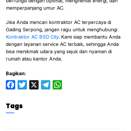
berfungsi dengan optimal, menghemat energi, dan
memperpanjang umur AC.
Jika Anda mencari kontraktor AC terpercaya di
Gading Serpong, jangan ragu untuk menghubungi
Kontraktor AC BSD City
. Kami siap membantu Anda
dengan layanan service AC terbaik, sehingga Anda
bisa menikmati udara yang sejuk dan nyaman di
rumah atau kantor Anda.
Bagikan:
F
T
X
T
W
a
w
el
h
c
itt
e
at
Tags
e
er
gr
s
b
a
A