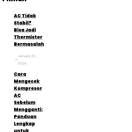
AC Tidak
Stabil?
Bisa Jadi
Thermistor
Bermasalah
January 25,
2026
Cara
Mengecek
Kompresor
AC
Sebelum
Mengganti:
Panduan
Lengkap
untuk