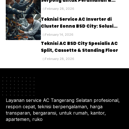
Serpong untuk Perumahan &
Cluster Elite
February 28, 2026
Teknisi Service AC Inverter di
Cluster Eonna BSD City: Solusi
Tepat untuk Kenyamanan Rumah
February 14, 2026
Anda
Teknisi AC BSD City Spesialis AC
Split, Cassette & Standing Floor
February 28, 2026
Layanan service AC Tangerang Selatan profesional,
respon cepat, teknisi berpengalaman, harga
transparan, bergaransi, untuk rumah, kantor,
apartemen, ruko