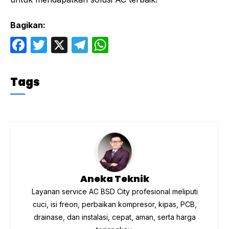
Bagikan:
F
T
X
T
W
a
w
el
h
c
itt
e
at
Tags
e
er
gr
s
b
a
A
o
m
p
o
p
k
Aneka Teknik
Layanan service AC BSD City profesional meliputi
cuci, isi freon, perbaikan kompresor, kipas, PCB,
drainase, dan instalasi, cepat, aman, serta harga