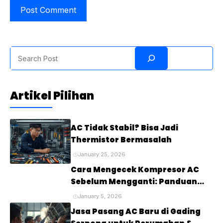
Search
Artikel Pilihan
AC Tidak Stabil? Bisa Jadi
Thermistor Bermasalah
January 25, 2026
Cara Mengecek Kompresor AC
Sebelum Mengganti: Panduan
Lengkap untuk Mendiagnosis
January 5, 2026
Masalah pada Kompresor AC
Jasa Pasang AC Baru di Gading
Anda