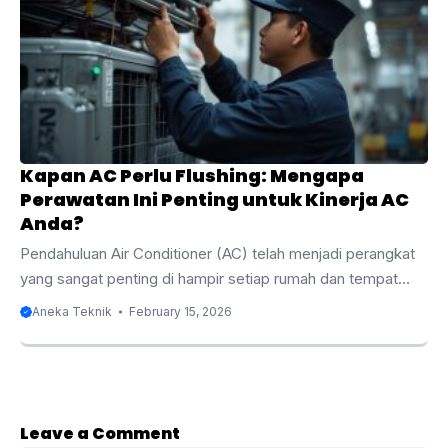
diperbaiki, kerusakan yang lebih besar dapat terjadi. Dalam
artikel ini, kami akan membahas penyebab fuse terbakar,
gejalanya, serta cara mengatasi masalah AC ...
Kapan AC Perlu Flushing: Mengapa
Perawatan Ini Penting untuk Kinerja AC
Anda?
Pendahuluan Air Conditioner (AC) telah menjadi perangkat
yang sangat penting di hampir setiap rumah dan tempat
usaha. AC tidak hanya memberikan kenyamanan dengan
Aneka Teknik
February 15, 2026
menjaga suhu ruangan tetap sejuk, tetapi juga memainkan
peran penting dalam meningkatkan kualitas udara. Namun,
untuk memastikan AC dapat berfungsi secara maksimal,
perawatan yang tepat dan berkala sangat diperlukan. Salah
satu perawatan yang sering kali terabaikan oleh pemilik AC
Leave a Comment