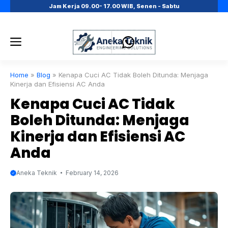
Skip
Jam Kerja 09.00- 17.00 WIB, Senen - Sabtu
to
content
Menu
Home
»
Blog
»
Kenapa Cuci AC Tidak Boleh Ditunda: Menjaga
Kinerja dan Efisiensi AC Anda
Kenapa Cuci AC Tidak
Boleh Ditunda: Menjaga
Kinerja dan Efisiensi AC
Anda
Aneka Teknik
February 14, 2026