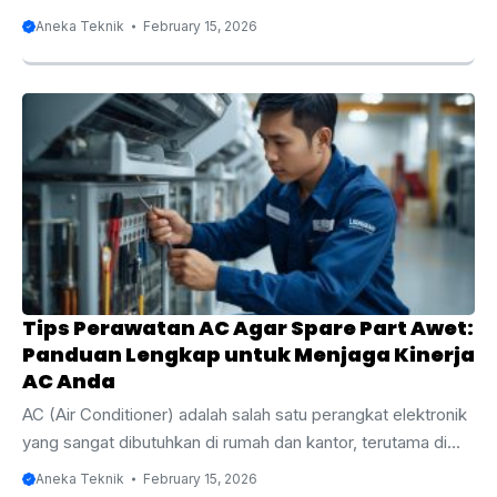
kantor, maupun tempat usaha. Fungsinya untuk
Aneka Teknik
February 15, 2026
menciptakan kenyamanan melalui pengaturan suhu ruangan
yang optimal. Namun, sama seperti alat elektronik lainnya,
AC juga rentan mengalami kerusakan. Salah satu masalah
umum yang sering terjadi pada unit AC adalah sekring
putus. Kondisi ini sering kali menandakan adanya masalah
pada sistem kelistrikan AC, dan jika tidak segera ditangani,
bisa berdampak pada kinerja unit secara keseluruhan. Pada
artikel ini, kami ...
Tips Perawatan AC Agar Spare Part Awet:
Panduan Lengkap untuk Menjaga Kinerja
AC Anda
AC (Air Conditioner) adalah salah satu perangkat elektronik
yang sangat dibutuhkan di rumah dan kantor, terutama di
wilayah yang memiliki iklim tropis seperti Indonesia. Dengan
Aneka Teknik
February 15, 2026