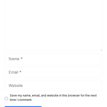
adalah flushing atau pembersihan sistem refrigeran. Artikel
Comment
ini akan membahas secara mendalam tentang kapan dan
mengapa AC perlu ...
Name
Email
Website
Save my name, email, and website in this browser for the next
time I comment.